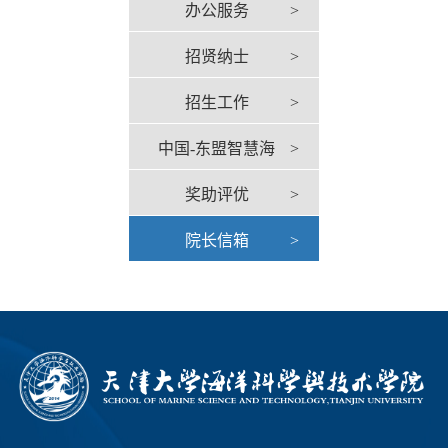
办公服务
>
招贤纳士
>
招生工作
>
中国-东盟智慧海
>
奖助评优
>
洋中心
院长信箱
>