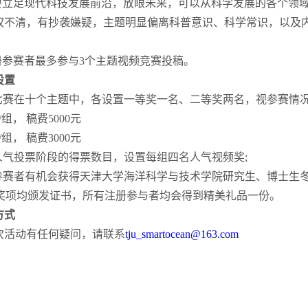
立足现代科技发展前沿，放眼未来，可以从科学发展的各个领域
权不清，有抄袭嫌疑，主题明显偏离科普意识、科学常识，以及
参赛者最多参与3个主题视频竞赛投稿。
设置
比赛在十个主题中，各设置一等奖一名、二等奖两名，视参赛情况
， 稿费5000元
， 稿费3000元
人气投票阶段的得票数目，设置每组四名人气视频奖;
参赛者有机会获得天津大学海洋科学与技术学院研究生、博士生冬令
有奖项均颁发证书，所有注册参与者均会得到精美礼品一份。
方式
活动有任何疑问，请联系
tju_smartocean@163.com