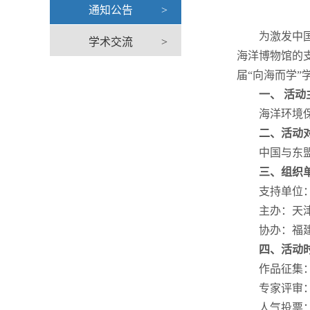
通知公告
>
为激发中国-
学术交流
>
海洋博物馆的支
届“向海而学
一、 活动
海洋环境
二、活动
中国与东盟
三、组织
支持单位：中
主办：天津大
协办：福建海
四、活动
作品征集：20
专家评审：202
人气投票：202