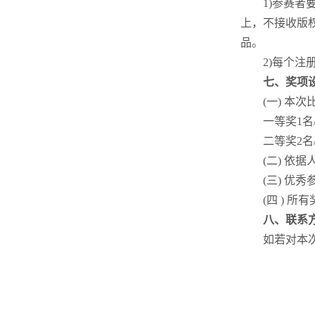
1)参赛者要
上，不接收版
品。
2)每个注册
七、奖项
(一) 本次
一等奖1名/组
二等奖2名/组
(二) 依据
(三) 优秀
(四 ) 所
八、联系
如若对本次