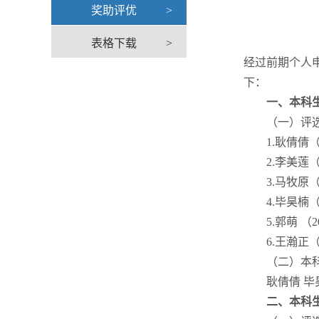
奖助评优
>
表格下载
>
经过前期个人
下：
一、本科
（一）评
1.耿倩倩
2.李美莲
3.马牧原
4.毕昊楠
5.郭萌 （
6.王瀚正
（二）本
耿倩倩 毕
二、本科