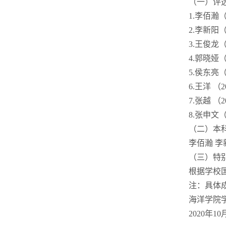
（一）评
1.李佰瀚
2.李新阳
3.王俊龙
4.郭晓娅
5.侯东亮
6.王洋 （
7.张越 （
8.张申文
（二）本
李佰瀚 李
（三）特
根据学校
注：具体
海洋学院
2020年10