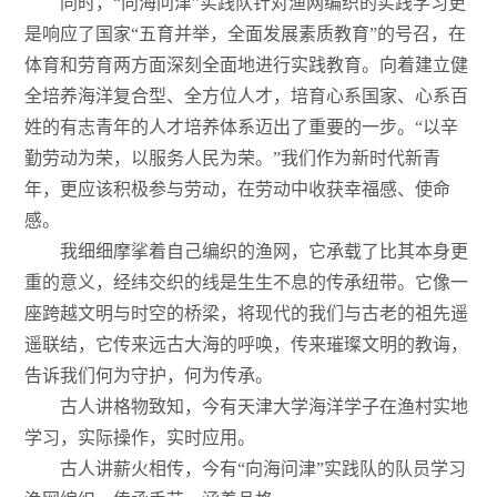
同时，“向海问津”实践队针对渔网编织的实践学习更
是响应了国家“五育并举，全面发展素质教育”的号召，在
体育和劳育两方面深刻全面地进行实践教育。向着建立健
全培养海洋复合型、全方位人才，培育心系国家、心系百
姓的有志青年的人才培养体系迈出了重要的一步。“以辛
勤劳动为荣，以服务人民为荣。”我们作为新时代新青
年，更应该积极参与劳动，在劳动中收获幸福感、使命
感。
我细细摩挲着自己编织的渔网，它承载了比其本身更
重的意义，经纬交织的线是生生不息的传承纽带。它像一
座跨越文明与时空的桥梁，将现代的我们与古老的祖先遥
遥联结，它传来远古大海的呼唤，传来璀璨文明的教诲，
告诉我们何为守护，何为传承。
古人讲格物致知，今有天津大学海洋学子在渔村实地
学习，实际操作，实时应用。
古人讲薪火相传，今有“向海问津”实践队的队员学习