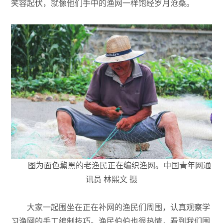
笑容起伏，就像他们手中的渔网一样饱经岁月沧桑。
图为面色黧黑的老渔民正在编织渔网。中国青年网通
讯员 林熙文 摄
大家一起围坐在正在补网的渔民们周围，认真观察学
习渔网的手工编制技巧。渔民伯伯也很热情，看到我们围