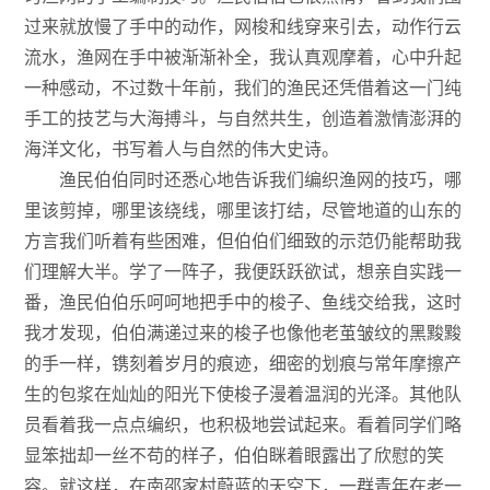
过来就放慢了手中的动作，网梭和线穿来引去，动作行云
流水，渔网在手中被渐渐补全，我认真观摩着，心中升起
一种感动，不过数十年前，我们的渔民还凭借着这一门纯
手工的技艺与大海搏斗，与自然共生，创造着激情澎湃的
海洋文化，书写着人与自然的伟大史诗。
渔民伯伯同时还悉心地告诉我们编织渔网的技巧，哪
里该剪掉，哪里该绕线，哪里该打结，尽管地道的山东的
方言我们听着有些困难，但伯伯们细致的示范仍能帮助我
们理解大半。学了一阵子，我便跃跃欲试，想亲自实践一
番，渔民伯伯乐呵呵地把手中的梭子、鱼线交给我，这时
我才发现，伯伯满递过来的梭子也像他老茧皱纹的黑黢黢
的手一样，镌刻着岁月的痕迹，细密的划痕与常年摩擦产
生的包浆在灿灿的阳光下使梭子漫着温润的光泽。其他队
员看着我一点点编织，也积极地尝试起来。看着同学们略
显笨拙却一丝不苟的样子，伯伯眯着眼露出了欣慰的笑
容。就这样，在南邵家村蔚蓝的天空下，一群青年在老一