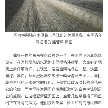
图为渔网铺在水泥路上呈现出的美丽景象。中国青年
网通讯员 连若绮 供图
薄纱一样的东西在路边摊成一片，在阳光下闪着粼粼
波光，在渔村发灰的水泥路上显得格外耀眼。大家好奇地
凑上前仔细端详，发现是一层层渔网堆叠在一起，浅蓝、
碧绿、乳白，丝丝层层地交织出一幅碧海蓝天图——渔民
朝去夕归的汗水是它的底色，渔船乘风破浪激起的浪花是
它的轮廓，而鱼群在渔网间穿梭跳跃激起的白色泡沫则是
它的点缀。在这幅碧海蓝天图上，坐着几位拿着梭子和鱼
线正在补网的渔民。他们肤色黧黑，脸上如刻的皱纹随着