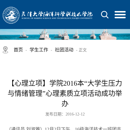
首页
学生工作
社团活动
-
-
- 正文
【心理立项】学院2016本“大学生压力
与情绪管理”心理素质立项活动成功举
办
发布日期：2016-12-12
（通讯员 刘淑雅）12月2日下午，16级海洋技术一班团支