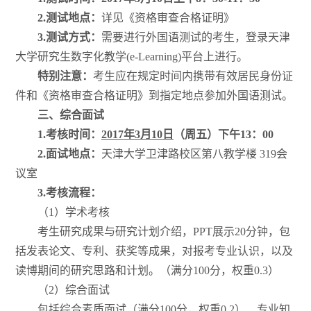
2.
测试地点：
详见《资格审查合格证明》
3.
测试方式：
需要进行外国语测试的考生，登录天津
大学研究生数字化教学(e-Learning)平台上进行。
特别注意：
考生应在规定时间内携带有效居民身份证
件和《资格审查合格证明》到指定地点参加外国语测试。
三、综合面试
1.
考核时间：
2017
年
3
月
10
日
（周五）下午13：
00
2.
面试地点：
天津大学卫津路校区第八教学楼 319会
议室
3.
考核流程：
（1）学术考核
考生研究成果与研究计划介绍，PPT展示20分钟，包
括发表论文、专利、获奖等成果，对报考专业认识，以及
读博期间的研究思路和计划。（满分100分，权重0.3）
（2）综合面试
包括综合素质面试（满分100分，权重0.2）、专业知